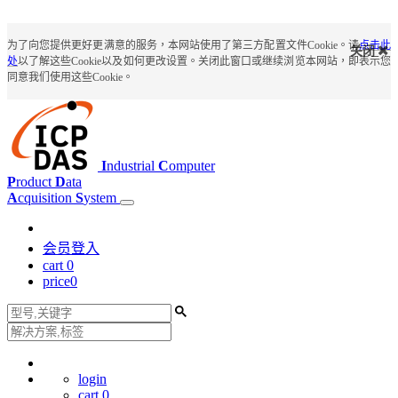
为了向您提供更好更满意的服务，本网站使用了第三方配置文件Cookie。请
点击此
关闭
处
以了解这些Cookie以及如何更改设置。关闭此窗口或继续浏览本网站，即表示您
同意我们使用这些Cookie。
I
ndustrial
C
omputer
P
roduct
D
ata
A
cquisition
S
ystem
会员登入
cart
0
price
0
login
cart
0