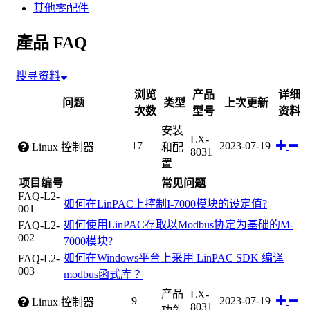
其他零配件
產品 FAQ
搜寻资料
浏览
产品
详细
问题
类型
上次更新
次数
型号
资料
安装
LX-
17
2023-07-19
Linux 控制器
和配
8031
置
项目编号
常见问题
FAQ-L2-
如何在LinPAC上控制I-7000模块的设定值?
001
如何使用LinPAC存取以Modbus协定为基础的M-
FAQ-L2-
002
7000模块?
如何在Windows平台上采用 LinPAC SDK 编译
FAQ-L2-
003
modbus函式库？
产品
LX-
9
2023-07-19
Linux 控制器
8031