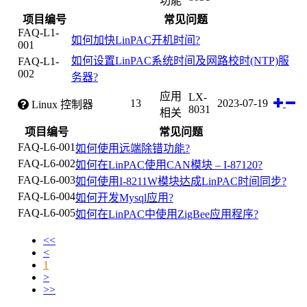
功能
项目编号
常见问题
FAQ-L1-
如何加快LinPAC开机时间?
001
如何设置LinPAC系统时间及网路校时(NTP)服
FAQ-L1-
002
务器?
应用
LX-
13
2023-07-19
Linux 控制器
8031
相关
项目编号
常见问题
FAQ-L6-001
如何使用远端除错功能?
FAQ-L6-002
如何在LinPAC使用CAN模块 – I-87120?
FAQ-L6-003
如何使用I-8211W模块达成LinPAC时间同步?
FAQ-L6-004
如何开发Mysql应用?
FAQ-L6-005
如何在LinPAC中使用ZigBee应用程序?
<<
<
1
>
>>