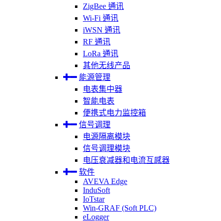
ZigBee 通讯
Wi-Fi 通讯
iWSN 通讯
RF 通讯
LoRa 通讯
其他无线产品
能源管理
电表集中器
智能电表
便携式电力监控箱
信号调理
电源隔离模块
信号调理模块
电压衰减器和电流互感器
软件
AVEVA Edge
InduSoft
IoTstar
Win-GRAF (Soft PLC)
eLogger