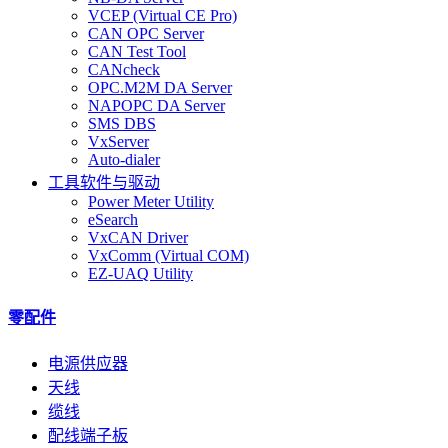
VCEP (Virtual CE Pro)
CAN OPC Server
CAN Test Tool
CANcheck
OPC.M2M DA Server
NAPOPC DA Server
SMS DBS
VxServer
Auto-dialer
工具软件与驱动
Power Meter Utility
eSearch
VxCAN Driver
VxComm (Virtual COM)
EZ-UAQ Utility
零配件
电源供应器
天线
缆线
配线端子板