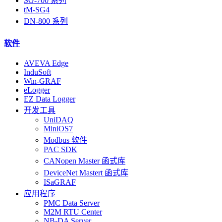
SG-700 系列
tM-SG4
DN-800 系列
软件
AVEVA Edge
InduSoft
Win-GRAF
eLogger
EZ Data Logger
开发工具
UniDAQ
MiniOS7
Modbus 软件
PAC SDK
CANopen Master 函式库
DeviceNet Mastert 函式库
ISaGRAF
应用程序
PMC Data Server
M2M RTU Center
NB-DA Server