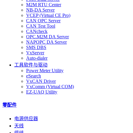
M2M RTU Center
NB-DA Server
VCEP (Virtual CE Pro)
CAN OPC Server
CAN Test Tool
CANcheck
OPC.M2M DA Server
NAPOPC DA Server
SMS DBS
VxServer
Auto-dialer
工具软件与驱动
Power Meter Utility
eSearch
VxCAN Driver
VxComm (Virtual COM)
EZ-UAQ Utility
零配件
电源供应器
天线
缆线