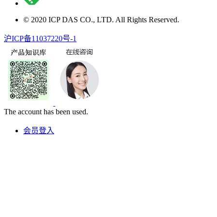
© 2020 ICP DAS CO., LTD. All Rights Reserved.
沪ICP备11037220号-1
The account has been used.
会员登入