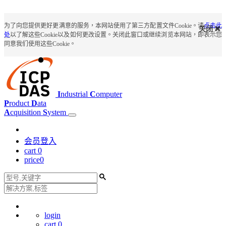
为了向您提供更好更满意的服务，本网站使用了第三方配置文件Cookie。请
点击此
关闭
处
以了解这些Cookie以及如何更改设置。关闭此窗口或继续浏览本网站，即表示您
同意我们使用这些Cookie。
I
ndustrial
C
omputer
P
roduct
D
ata
A
cquisition
S
ystem
会员登入
cart
0
price
0
login
cart
0