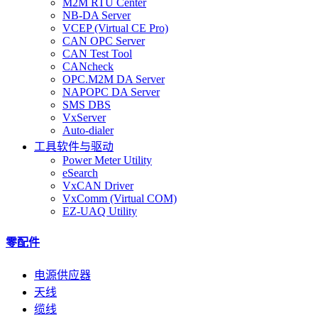
M2M RTU Center
NB-DA Server
VCEP (Virtual CE Pro)
CAN OPC Server
CAN Test Tool
CANcheck
OPC.M2M DA Server
NAPOPC DA Server
SMS DBS
VxServer
Auto-dialer
工具软件与驱动
Power Meter Utility
eSearch
VxCAN Driver
VxComm (Virtual COM)
EZ-UAQ Utility
零配件
电源供应器
天线
缆线