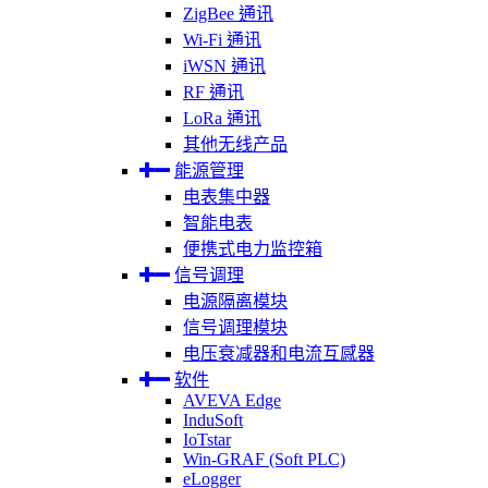
ZigBee 通讯
Wi-Fi 通讯
iWSN 通讯
RF 通讯
LoRa 通讯
其他无线产品
能源管理
电表集中器
智能电表
便携式电力监控箱
信号调理
电源隔离模块
信号调理模块
电压衰减器和电流互感器
软件
AVEVA Edge
InduSoft
IoTstar
Win-GRAF (Soft PLC)
eLogger