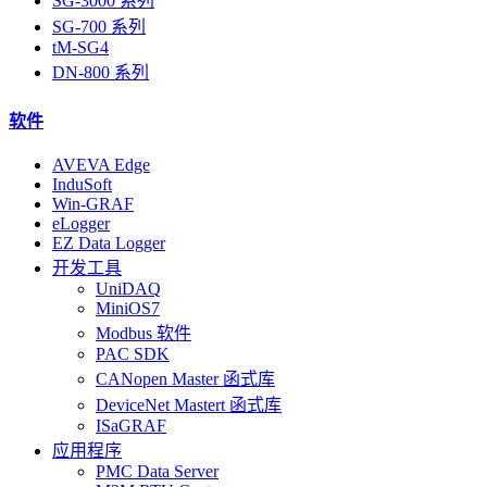
SG-3000 系列
SG-700 系列
tM-SG4
DN-800 系列
软件
AVEVA Edge
InduSoft
Win-GRAF
eLogger
EZ Data Logger
开发工具
UniDAQ
MiniOS7
Modbus 软件
PAC SDK
CANopen Master 函式库
DeviceNet Mastert 函式库
ISaGRAF
应用程序
PMC Data Server