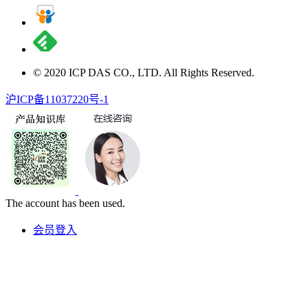
© 2020 ICP DAS CO., LTD. All Rights Reserved.
沪ICP备11037220号-1
The account has been used.
会员登入