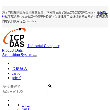
为了向您提供更好更满意的服务，本网站使用了第三方配置文件Cookie。请
点击此
关闭
处
以了解这些Cookie以及如何更改设置。关闭此窗口或继续浏览本网站，即表示您
同意我们使用这些Cookie。
I
ndustrial
C
omputer
P
roduct
D
ata
A
cquisition
S
ystem
会员登入
cart
0
price
0
login
cart
0