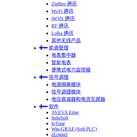
ZigBee 通讯
Wi-Fi 通讯
iWSN 通讯
RF 通讯
LoRa 通讯
其他无线产品
能源管理
电表集中器
智能电表
便携式电力监控箱
信号调理
电源隔离模块
信号调理模块
电压衰减器和电流互感器
软件
AVEVA Edge
InduSoft
IoTstar
Win-GRAF (Soft PLC)
eLogger