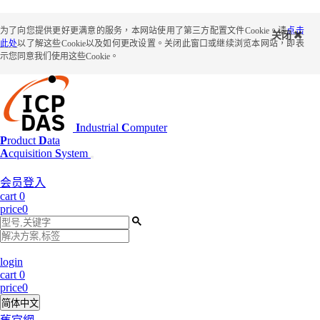
为了向您提供更好更满意的服务，本网站使用了第三方配置文件Cookie。请
点击
关闭
此处
以了解这些Cookie以及如何更改设置。关闭此窗口或继续浏览本网站，即表
示您同意我们使用这些Cookie。
I
ndustrial
C
omputer
P
roduct
D
ata
A
cquisition
S
ystem
会员登入
cart
0
price
0
login
cart
0
price
0
简体中文