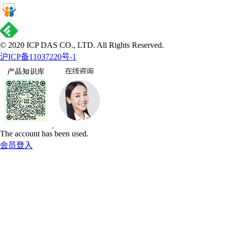
© 2020 ICP DAS CO., LTD. All Rights Reserved.
沪ICP备11037220号-1
The account has been used.
会员登入