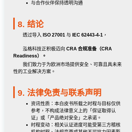
与合作伙伴保持透明沟通
8. 结论
透过导入
ISO 27001
与
IEC 62443-4-1
，
泓格科技正积极迈向
CRA 合规准备（CRA
Readiness）。
我们致力于为欧洲市场提供安全、可靠且具未来
性的工业解决方案。
9. 法律免责与联系声明
资讯性质：本白皮书所载之时程与目标仅供
参考，不构成法律意义上的「保证取得认
证」或「产品绝对安全」之承诺。
时程变动：相关认证进度可能受第三方稽核
机构时程、法规变更或其他不可抗力因素影