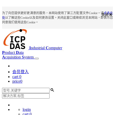
为了向您提供更好更满意的服务，本网站使用了第三方配置文件Cookie。请
点击此
关闭
处
以了解这些Cookie以及如何更改设置。关闭此窗口或继续浏览本网站，即表示您
同意我们使用这些Cookie。
I
ndustrial
C
omputer
P
roduct
D
ata
A
cquisition
S
ystem
会员登入
cart
0
price
0
login
cart
0