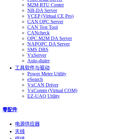
M2M RTU Center
NB-DA Server
VCEP (Virtual CE Pro)
CAN OPC Server
CAN Test Tool
CANcheck
OPC.M2M DA Server
NAPOPC DA Server
SMS DBS
VxServer
Auto-dialer
工具软件与驱动
Power Meter Utility
eSearch
VxCAN Driver
VxComm (Virtual COM)
EZ-UAQ Utility
零配件
电源供应器
天线
缆线