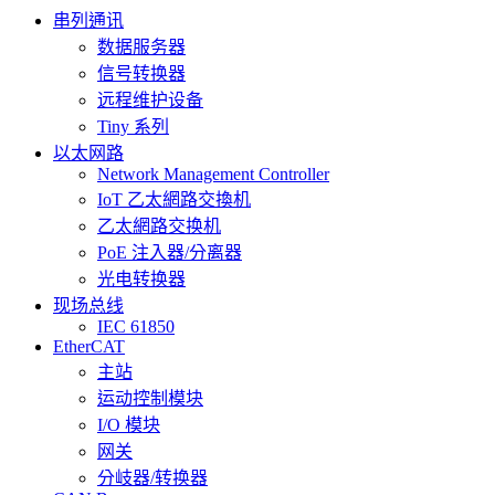
串列通讯
数据服务器
信号转换器
远程维护设备
Tiny 系列
以太网路
Network Management Controller
IoT 乙太網路交換机
乙太網路交换机
PoE 注入器/分离器
光电转换器
现场总线
IEC 61850
EtherCAT
主站
运动控制模块
I/O 模块
网关
分岐器/转换器