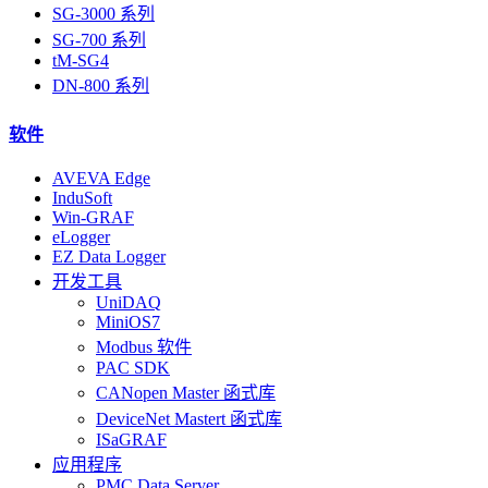
SG-3000 系列
SG-700 系列
tM-SG4
DN-800 系列
软件
AVEVA Edge
InduSoft
Win-GRAF
eLogger
EZ Data Logger
开发工具
UniDAQ
MiniOS7
Modbus 软件
PAC SDK
CANopen Master 函式库
DeviceNet Mastert 函式库
ISaGRAF
应用程序
PMC Data Server