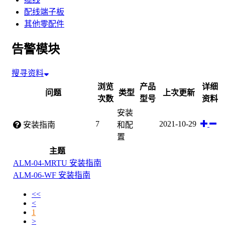
配线端子板
其他零配件
告警模块
搜寻资料
浏览
产品
详细
问题
类型
上次更新
次数
型号
资料
安装
7
2021-10-29
安装指南
和配
置
主题
ALM-04-MRTU 安装指南
ALM-06-WF 安装指南
<<
<
1
>