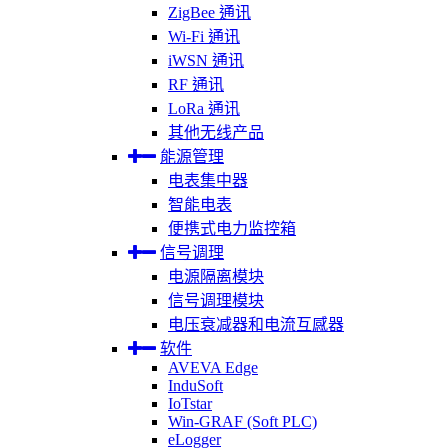
ZigBee 通讯
Wi-Fi 通讯
iWSN 通讯
RF 通讯
LoRa 通讯
其他无线产品
能源管理
电表集中器
智能电表
便携式电力监控箱
信号调理
电源隔离模块
信号调理模块
电压衰减器和电流互感器
软件
AVEVA Edge
InduSoft
IoTstar
Win-GRAF (Soft PLC)
eLogger