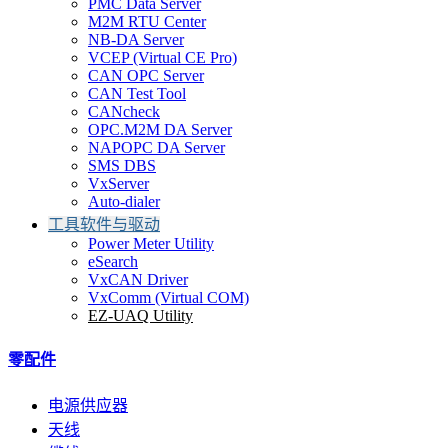
PMC Data Server
M2M RTU Center
NB-DA Server
VCEP (Virtual CE Pro)
CAN OPC Server
CAN Test Tool
CANcheck
OPC.M2M DA Server
NAPOPC DA Server
SMS DBS
VxServer
Auto-dialer
工具软件与驱动
Power Meter Utility
eSearch
VxCAN Driver
VxComm (Virtual COM)
EZ-UAQ Utility
零配件
电源供应器
天线