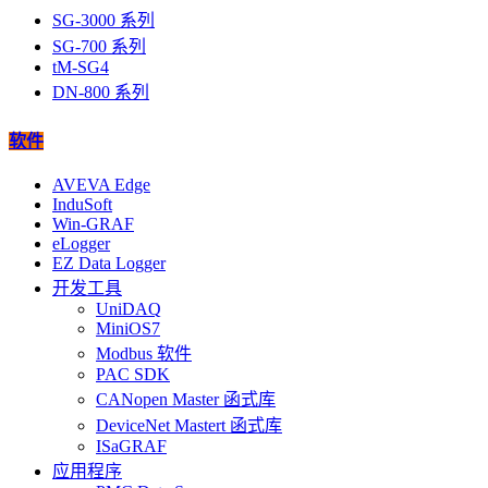
SG-3000 系列
SG-700 系列
tM-SG4
DN-800 系列
软件
AVEVA Edge
InduSoft
Win-GRAF
eLogger
EZ Data Logger
开发工具
UniDAQ
MiniOS7
Modbus 软件
PAC SDK
CANopen Master 函式库
DeviceNet Mastert 函式库
ISaGRAF
应用程序