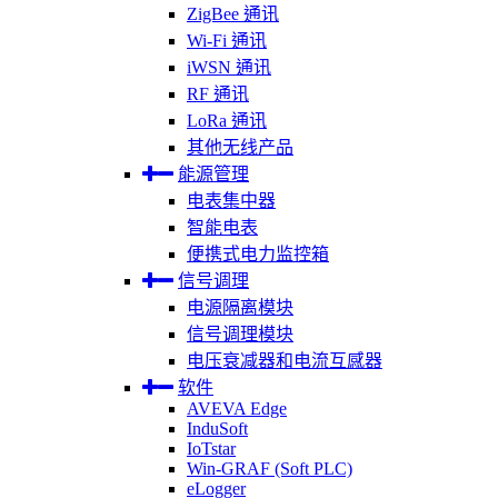
ZigBee 通讯
Wi-Fi 通讯
iWSN 通讯
RF 通讯
LoRa 通讯
其他无线产品
能源管理
电表集中器
智能电表
便携式电力监控箱
信号调理
电源隔离模块
信号调理模块
电压衰减器和电流互感器
软件
AVEVA Edge
InduSoft
IoTstar
Win-GRAF (Soft PLC)
eLogger