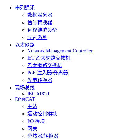
串列通讯
数据服务器
信号转换器
远程维护设备
Tiny 系列
以太网路
Network Management Controller
IoT 乙太網路交換机
乙太網路交换机
PoE 注入器/分离器
光电转换器
现场总线
IEC 61850
EtherCAT
主站
运动控制模块
I/O 模块
网关
分岐器/转换器