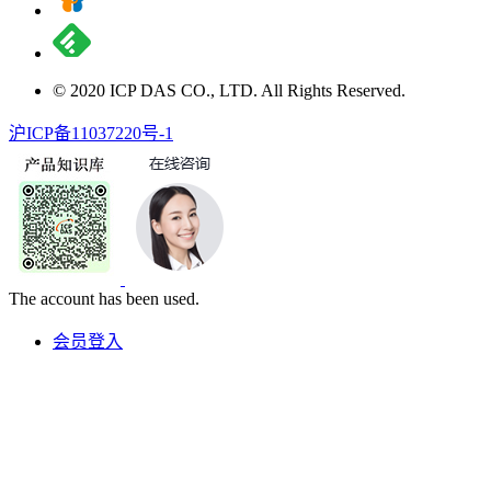
© 2020 ICP DAS CO., LTD. All Rights Reserved.
沪ICP备11037220号-1
The account has been used.
会员登入