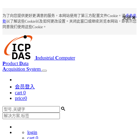
为了向您提供更好更满意的服务，本网站使用了第三方配置文件Cookie。请
点击此
关闭
处
以了解这些Cookie以及如何更改设置。关闭此窗口或继续浏览本网站，即表示您
同意我们使用这些Cookie。
I
ndustrial
C
omputer
P
roduct
D
ata
A
cquisition
S
ystem
会员登入
cart
0
price
0
login
cart
0