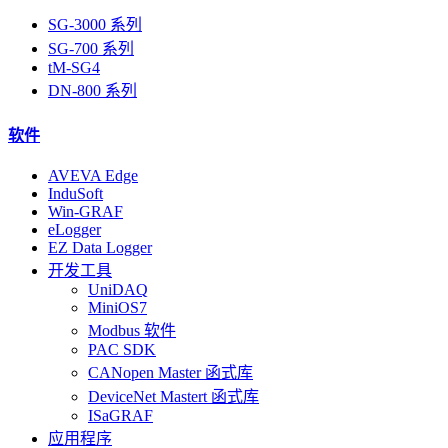
SG-3000 系列
SG-700 系列
tM-SG4
DN-800 系列
软件
AVEVA Edge
InduSoft
Win-GRAF
eLogger
EZ Data Logger
开发工具
UniDAQ
MiniOS7
Modbus 软件
PAC SDK
CANopen Master 函式库
DeviceNet Mastert 函式库
ISaGRAF
应用程序