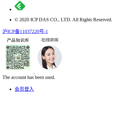
© 2020 ICP DAS CO., LTD. All Rights Reserved.
沪ICP备11037220号-1
The account has been used.
会员登入