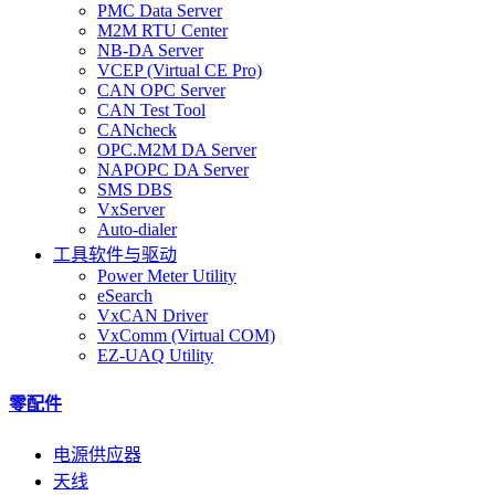
PMC Data Server
M2M RTU Center
NB-DA Server
VCEP (Virtual CE Pro)
CAN OPC Server
CAN Test Tool
CANcheck
OPC.M2M DA Server
NAPOPC DA Server
SMS DBS
VxServer
Auto-dialer
工具软件与驱动
Power Meter Utility
eSearch
VxCAN Driver
VxComm (Virtual COM)
EZ-UAQ Utility
零配件
电源供应器
天线