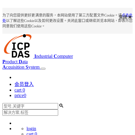
为了向您提供更好更满意的服务，本网站使用了第三方配置文件Cookie。请
点击此
关闭
处
以了解这些Cookie以及如何更改设置。关闭此窗口或继续浏览本网站，即表示您
同意我们使用这些Cookie。
I
ndustrial
C
omputer
P
roduct
D
ata
A
cquisition
S
ystem
会员登入
cart
0
price
0
login
cart
0