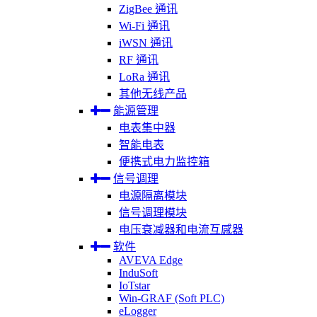
ZigBee 通讯
Wi-Fi 通讯
iWSN 通讯
RF 通讯
LoRa 通讯
其他无线产品
能源管理
电表集中器
智能电表
便携式电力监控箱
信号调理
电源隔离模块
信号调理模块
电压衰减器和电流互感器
软件
AVEVA Edge
InduSoft
IoTstar
Win-GRAF (Soft PLC)
eLogger