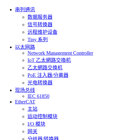
串列通讯
数据服务器
信号转换器
远程维护设备
Tiny 系列
以太网路
Network Management Controller
IoT 乙太網路交換机
乙太網路交换机
PoE 注入器/分离器
光电转换器
现场总线
IEC 61850
EtherCAT
主站
运动控制模块
I/O 模块
网关
分岐器/转换器