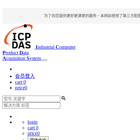
为了向您提供更好更满意的服务，本网站使用了第三方配置文件
I
ndustrial
C
omputer
P
roduct
D
ata
A
cquisition
S
ystem
会员登入
cart
0
price
0
login
cart
0
price
0