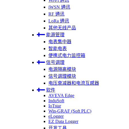
Wi-Fi 通讯
iWSN 通讯
RF 通讯
LoRa 通讯
其他无线产品
能源管理
电表集中器
智能电表
便携式电力监控箱
信号调理
电源隔离模块
信号调理模块
电压衰减器和电流互感器
软件
AVEVA Edge
InduSoft
IoTstar
Win-GRAF (Soft PLC)
eLogger
EZ Data Logger
开发工具