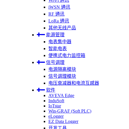
Wi-Fi 通讯
iWSN 通讯
RF 通讯
LoRa 通讯
其他无线产品
能源管理
电表集中器
智能电表
便携式电力监控箱
信号调理
电源隔离模块
信号调理模块
电压衰减器和电流互感器
软件
AVEVA Edge
InduSoft
IoTstar
Win-GRAF (Soft PLC)
eLogger
EZ Data Logger
开发工具