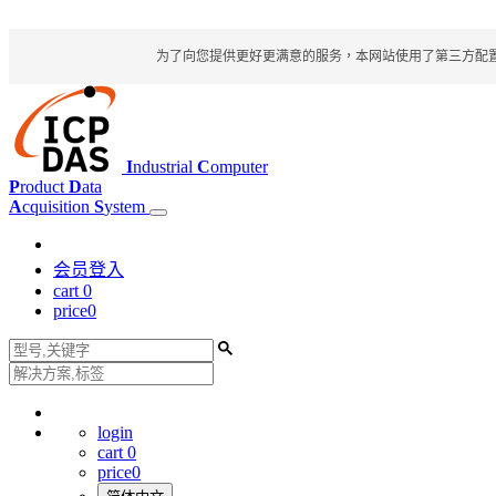
为了向您提供更好更满意的服务，本网站使用了第三方配置文件
I
ndustrial
C
omputer
P
roduct
D
ata
A
cquisition
S
ystem
会员登入
cart
0
price
0
login
cart
0
price
0