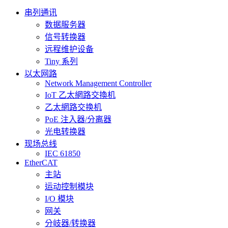
串列通讯
数据服务器
信号转换器
远程维护设备
Tiny 系列
以太网路
Network Management Controller
IoT 乙太網路交換机
乙太網路交换机
PoE 注入器/分离器
光电转换器
现场总线
IEC 61850
EtherCAT
主站
运动控制模块
I/O 模块
网关
分岐器/转换器