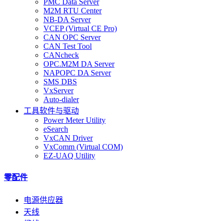
PMC Data Server
M2M RTU Center
NB-DA Server
VCEP (Virtual CE Pro)
CAN OPC Server
CAN Test Tool
CANcheck
OPC.M2M DA Server
NAPOPC DA Server
SMS DBS
VxServer
Auto-dialer
工具软件与驱动
Power Meter Utility
eSearch
VxCAN Driver
VxComm (Virtual COM)
EZ-UAQ Utility
零配件
电源供应器
天线