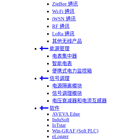
ZigBee 通讯
Wi-Fi 通讯
iWSN 通讯
RF 通讯
LoRa 通讯
其他无线产品
能源管理
电表集中器
智能电表
便携式电力监控箱
信号调理
电源隔离模块
信号调理模块
电压衰减器和电流互感器
软件
AVEVA Edge
InduSoft
IoTstar
Win-GRAF (Soft PLC)
eLogger