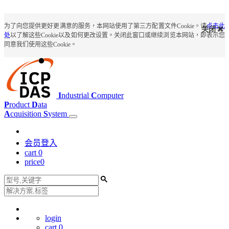
为了向您提供更好更满意的服务，本网站使用了第三方配置文件Cookie。请
点击此
关闭
处
以了解这些Cookie以及如何更改设置。关闭此窗口或继续浏览本网站，即表示您
同意我们使用这些Cookie。
I
ndustrial
C
omputer
P
roduct
D
ata
A
cquisition
S
ystem
会员登入
cart
0
price
0
login
cart
0