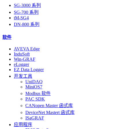
SG-3000 系列
SG-700 系列
tM-SG4
DN-800 系列
软件
AVEVA Edge
InduSoft
Win-GRAF
eLogger
EZ Data Logger
开发工具
UniDAQ
MiniOS7
Modbus 软件
PAC SDK
CANopen Master 函式库
DeviceNet Mastert 函式库
ISaGRAF
应用程序