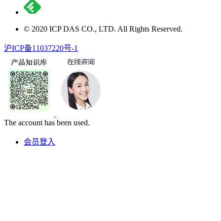
© 2020 ICP DAS CO., LTD. All Rights Reserved.
沪ICP备11037220号-1
The account has been used.
会员登入