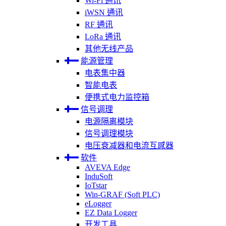
Wi-Fi 通讯
iWSN 通讯
RF 通讯
LoRa 通讯
其他无线产品
能源管理
电表集中器
智能电表
便携式电力监控箱
信号调理
电源隔离模块
信号调理模块
电压衰减器和电流互感器
软件
AVEVA Edge
InduSoft
IoTstar
Win-GRAF (Soft PLC)
eLogger
EZ Data Logger
开发工具