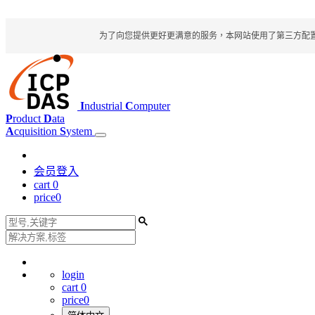
为了向您提供更好更满意的服务，本网站使用了第三方配置文件
I
ndustrial
C
omputer
P
roduct
D
ata
A
cquisition
S
ystem
会员登入
cart
0
price
0
login
cart
0
price
0