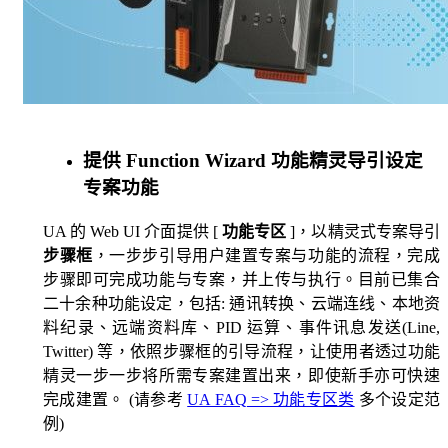
提供 Function Wizard 功能精灵导引设定
专案功能
UA 的 Web UI 介面提供 [
功能专区
]，以精灵式专案导引
步骤框
，一步步引导用户建置专案与功能的流程，完成
步骤即可完成功能与专案，并上传与执行。目前已集合
二十余种功能设定，包括: 通讯转换、云端连线、本地资
料纪录、远端资料库、PID 运算、事件讯息发送(Line,
Twitter) 等，依照步骤框的引导流程，让使用者透过功能
精灵一步一步将所需专案建置出来，即使新手亦可快速
完成建置。 (请参考
UA FAQ => 功能专区类
多个设定范
例)