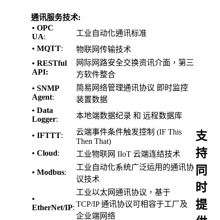
通讯服务技术:
• OPC
工业自动化通讯标准
UA
:
• MQTT
:
物联网传输技术
网际网路安全交换资讯介面，第三
• RESTful
API:
方软件整合
简易网络管理通讯协议 即时监控
• SNMP
Agent
:
装置数据
• Data
本地端数据纪录 和 远程数据库
Logger
:
云端事件条件触发控制 (IF This
支
• IFTTT
:
Then That)
持
• Cloud
:
工业物联网 IIoT 云端连结技术
工业自动化系统广泛运用的通讯协
同
• Modbus
:
议技术
时
工业以太网通讯协议，基于
•
提
TCP/IP 通讯协议可相容于工厂及
EtherNet/IP
:
企业端网络