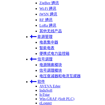
ZigBee 通讯
Wi-Fi 通讯
iWSN 通讯
RF 通讯
LoRa 通讯
其他无线产品
能源管理
电表集中器
智能电表
便携式电力监控箱
信号调理
电源隔离模块
信号调理模块
电压衰减器和电流互感器
软件
AVEVA Edge
InduSoft
IoTstar
Win-GRAF (Soft PLC)
eLogger