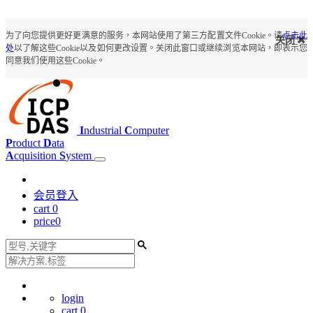
为了向您提供更好更满意的服务，本网站使用了第三方配置文件Cookie。请
点击此
关闭
处
以了解这些Cookie以及如何更改设置。关闭此窗口或继续浏览本网站，即表示您
同意我们使用这些Cookie。
I
ndustrial
C
omputer
P
roduct
D
ata
A
cquisition
S
ystem
会员登入
cart
0
price
0
login
cart
0