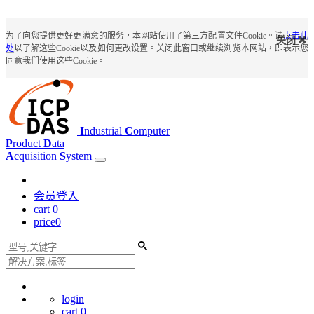
为了向您提供更好更满意的服务，本网站使用了第三方配置文件Cookie。请
点击此
关闭
处
以了解这些Cookie以及如何更改设置。关闭此窗口或继续浏览本网站，即表示您
同意我们使用这些Cookie。
I
ndustrial
C
omputer
P
roduct
D
ata
A
cquisition
S
ystem
会员登入
cart
0
price
0
login
cart
0