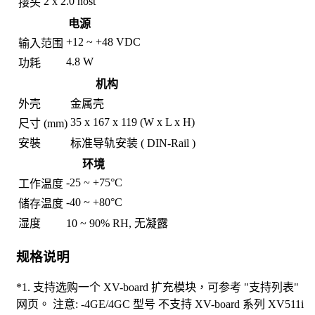
2 x 2.0 host
接头
电源
+12 ~ +48 VDC
输入范围
4.8 W
功耗
机构
外壳
金属壳
35 x 167 x 119 (W x L x H)
尺寸 (mm)
安裝
标准导轨安装 ( DIN-Rail )
环境
-25 ~ +75°C
工作温度
-40 ~ +80°C
储存温度
湿度
10 ~ 90% RH, 无凝露
规格说明
*1. 支持选购一个 XV-board 扩充模块，可参考 "支持列表"
网页。 注意: -4GE/4GC 型号 不支持 XV-board 系列 XV511i