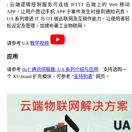
; 云端逻辑控制服务可连线 IFTTT 云端上的 Web 移动
APP，让用户透过手机 APP 于事件发生时接到通知讯息。
UA 系列增进 IT 与 OT 彼此联网及互操作能力，让使用者轻
松设定及管理，加速布署工业物联网。
请参考 UA
教学视频
应用
请参考
IIoT 通讯伺服器: UA 系列介绍与应用
. 支持选购一
个 XV-board 扩充模块，可参考 "
支持列表
" 网页。