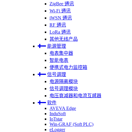
ZigBee 通讯
Wi-Fi 通讯
iWSN 通讯
RF 通讯
LoRa 通讯
其他无线产品
能源管理
电表集中器
智能电表
便携式电力监控箱
信号调理
电源隔离模块
信号调理模块
电压衰减器和电流互感器
软件
AVEVA Edge
InduSoft
IoTstar
Win-GRAF (Soft PLC)
eLogger