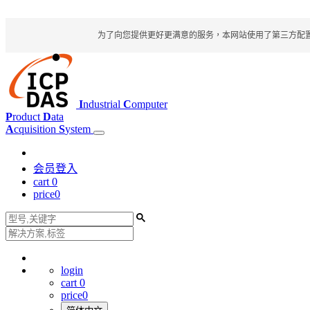
为了向您提供更好更满意的服务，本网站使用了第三方配置文件
I
ndustrial
C
omputer
P
roduct
D
ata
A
cquisition
S
ystem
会员登入
cart
0
price
0
login
cart
0
price
0