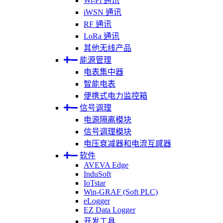
Wi-Fi 通讯
iWSN 通讯
RF 通讯
LoRa 通讯
其他无线产品
能源管理
电表集中器
智能电表
便携式电力监控箱
信号调理
电源隔离模块
信号调理模块
电压衰减器和电流互感器
软件
AVEVA Edge
InduSoft
IoTstar
Win-GRAF (Soft PLC)
eLogger
EZ Data Logger
开发工具