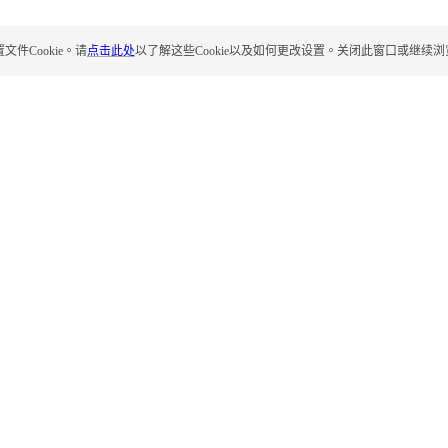
Cookie。请
点击此处
以了解这些Cookie以及如何更改设置。关闭此窗口或继续浏