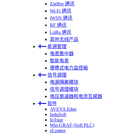
ZigBee 通讯
Wi-Fi 通讯
iWSN 通讯
RF 通讯
LoRa 通讯
其他无线产品
能源管理
电表集中器
智能电表
便携式电力监控箱
信号调理
电源隔离模块
信号调理模块
电压衰减器和电流互感器
软件
AVEVA Edge
InduSoft
IoTstar
Win-GRAF (Soft PLC)
eLogger