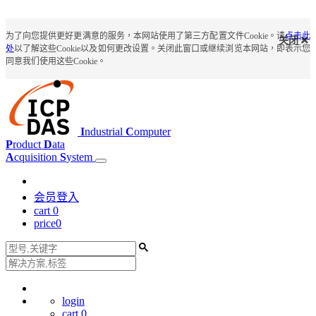
为了向您提供更好更满意的服务，本网站使用了第三方配置文件Cookie。请
点击此
关闭
处
以了解这些Cookie以及如何更改设置。关闭此窗口或继续浏览本网站，即表示您
同意我们使用这些Cookie。
I
ndustrial
C
omputer
P
roduct
D
ata
A
cquisition
S
ystem
会员登入
cart
0
price
0
login
cart
0