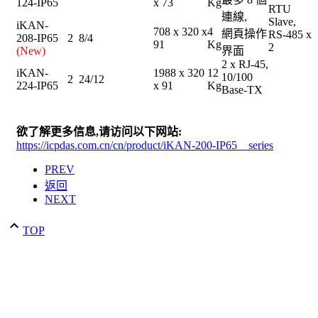
124-IP65
x 73
Kg
RTU
連線,
Slave,
iKAN-
708 x 320 x
4
網頁操作
RS-485 x
208-IP65
2
8/4
91
Kg
2
(New)
界面
2 x RJ-45,
iKAN-
1988 x 320
12
10/100
2
24/12
224-IP65
x 91
Kg
Base-TX
欲了解更多信息
,
请访问以下网站:
https://icpdas.com.cn/cn/product/iKAN-200-IP65__series
PREV
返回
NEXT
TOP