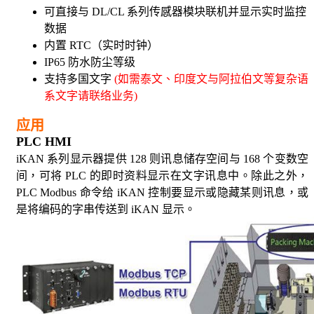
可直接与 DL/CL 系列传感器模块联机并显示实时监控
数据
内置 RTC（实时时钟）
IP65 防水防尘等级
支持多国文字
(如需泰文、印度文与阿拉伯文等复杂语
系文字请联络业务)
应用
PLC HMI
iKAN 系列显示器提供 128 则讯息储存空间与 168 个变数空
间，可将 PLC 的即时资料显示在文字讯息中。除此之外，
PLC Modbus 命令给 iKAN 控制要显示或隐藏某则讯息，或
是将编码的字串传送到 iKAN 显示。