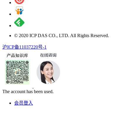
© 2020 ICP DAS CO., LTD. All Rights Reserved.
沪ICP备11037220号-1
The account has been used.
会员登入