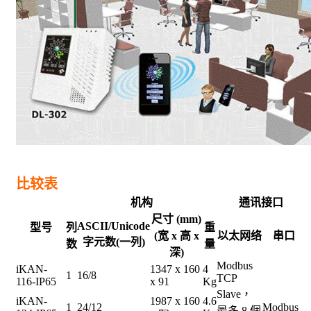
比较表
机构
通讯接口
尺寸 (mm)
ASCII/Unicode
型
号
列
重
(
宽 x 高 x
以太网络
串口
字元
数
(一列)
数
量
深
)
Modbus
iKAN-
1347 x 160
4
1
16/8
TCP
116-IP65
x 91
Kg
Slave，
iKAN-
1987 x 160
4.6
1
24/12
Modbus
最多 8 個