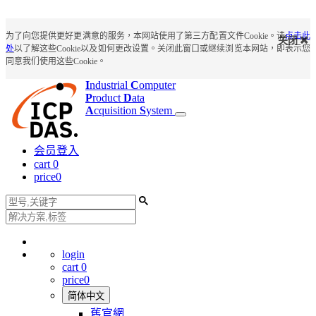
为了向您提供更好更满意的服务，本网站使用了第三方配置文件Cookie。请
点击此
关闭
处
以了解这些Cookie以及如何更改设置。关闭此窗口或继续浏览本网站，即表示您
同意我们使用这些Cookie。
I
ndustrial
C
omputer
P
roduct
D
ata
A
cquisition
S
ystem
会员登入
cart
0
price
0
login
cart
0
price
0
简体中文
舊官網