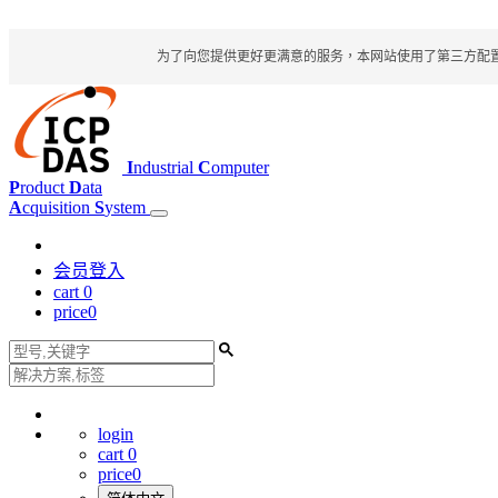
为了向您提供更好更满意的服务，本网站使用了第三方配置文件
I
ndustrial
C
omputer
P
roduct
D
ata
A
cquisition
S
ystem
会员登入
cart
0
price
0
login
cart
0
price
0