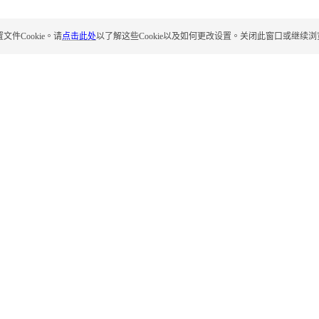
Cookie。请
点击此处
以了解这些Cookie以及如何更改设置。关闭此窗口或继续浏