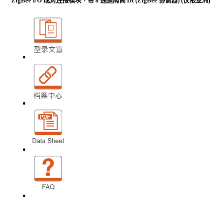
ZigBee I/O 成对连接模块，带 8 通道隔离 DI (ZigBee 协调器) (仅限亚洲)