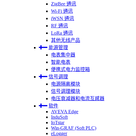
ZigBee 通讯
Wi-Fi 通讯
iWSN 通讯
RF 通讯
LoRa 通讯
其他无线产品
能源管理
电表集中器
智能电表
便携式电力监控箱
信号调理
电源隔离模块
信号调理模块
电压衰减器和电流互感器
软件
AVEVA Edge
InduSoft
IoTstar
Win-GRAF (Soft PLC)
eLogger