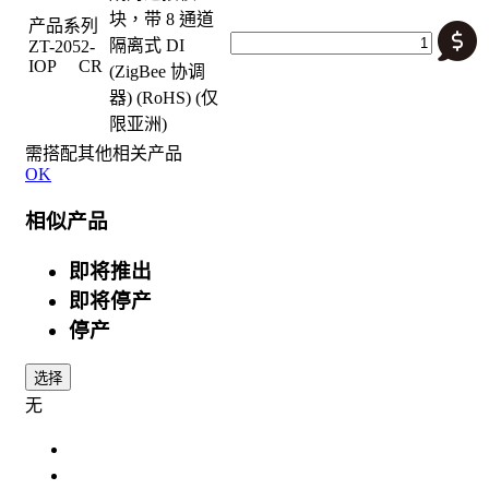
块，带 8 通道
产品系列
隔离式 DI
ZT-2052-
IOP CR
(ZigBee 协调
器) (RoHS) (仅
限亚洲)
需搭配其他相关产品
OK
相似产品
即将推出
即将停产
停产
选择
无
规格
选配件