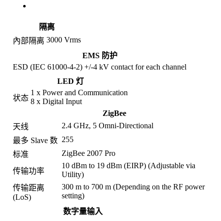
相关产品
隔离
3000 Vrms
內部隔离
EMS 防护
ESD (IEC 61000-4-2)
+/-4 kV contact for each channel
LED 灯
1 x Power and Communication
状态
8 x Digital Input
ZigBee
2.4 GHz, 5 Omni-Directional
天线
255
最多 Slave 数
ZigBee 2007 Pro
标准
10 dBm to 19 dBm (EIRP) (Adjustable via
传输功率
Utility)
300 m to 700 m (Depending on the RF power
传输距离
setting)
(LoS)
数字量输入