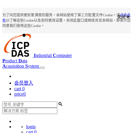
为了向您提供更好更满意的服务，本网站使用了第三方配置文件Cookie。请
点击此
关闭
处
以了解这些Cookie以及如何更改设置。关闭此窗口或继续浏览本网站，即表示您
同意我们使用这些Cookie。
I
ndustrial
C
omputer
P
roduct
D
ata
A
cquisition
S
ystem
会员登入
cart
0
price
0
login
cart
0