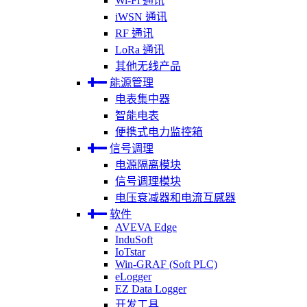
Wi-Fi 通讯
iWSN 通讯
RF 通讯
LoRa 通讯
其他无线产品
能源管理
电表集中器
智能电表
便携式电力监控箱
信号调理
电源隔离模块
信号调理模块
电压衰减器和电流互感器
软件
AVEVA Edge
InduSoft
IoTstar
Win-GRAF (Soft PLC)
eLogger
EZ Data Logger
开发工具