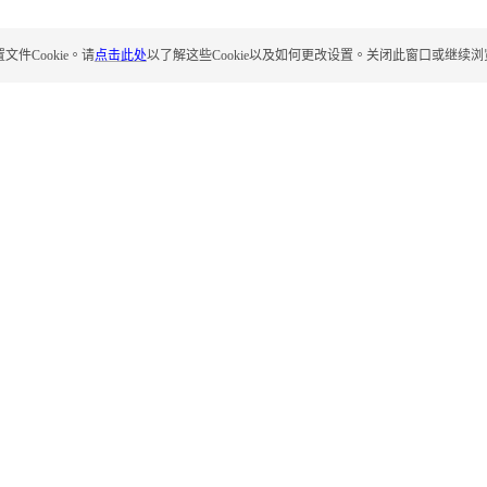
Cookie。请
点击此处
以了解这些Cookie以及如何更改设置。关闭此窗口或继续浏