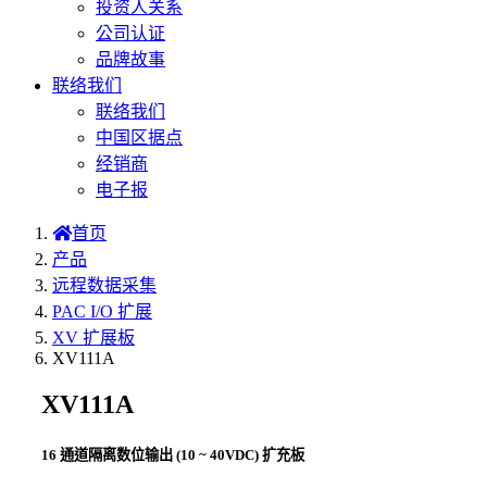
投资人关系
公司认证
品牌故事
联络我们
联络我们
中国区据点
经销商
电子报
首页
产品
远程数据采集
PAC I/O 扩展
XV 扩展板
XV111A
XV111A
16 通道隔离数位输出 (10 ~ 40VDC) 扩充板