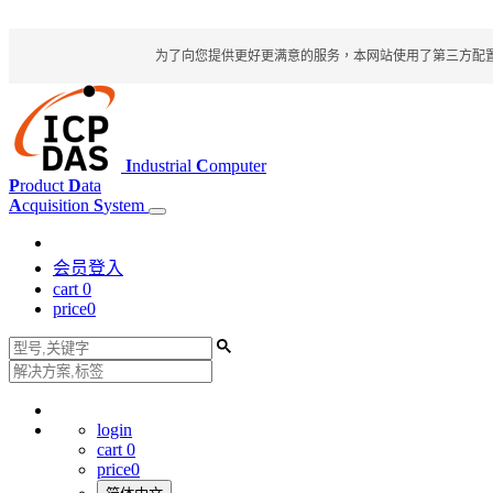
为了向您提供更好更满意的服务，本网站使用了第三方配置文件
I
ndustrial
C
omputer
P
roduct
D
ata
A
cquisition
S
ystem
会员登入
cart
0
price
0
login
cart
0
price
0