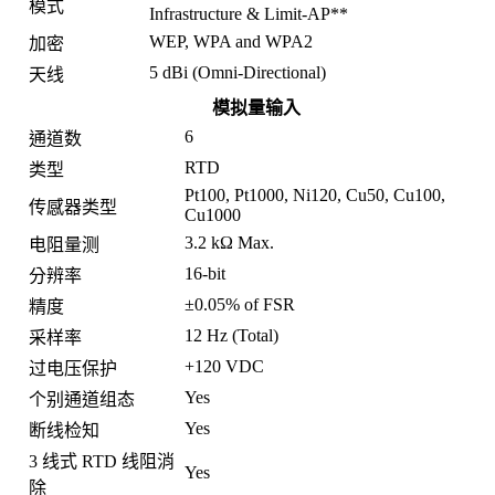
模式
Infrastructure & Limit-AP**
WEP, WPA and WPA2
加密
5 dBi (Omni-Directional)
天线
模拟量输入
6
通道数
RTD
类型
Pt100, Pt1000, Ni120, Cu50, Cu100,
传感器类型
Cu1000
3.2 kΩ Max.
电阻量测
16-bit
分辨率
±0.05% of FSR
精度
12 Hz (Total)
采样率
+120 VDC
过电压保护
Yes
个别通道组态
Yes
断线检知
3 线式 RTD 线阻消
Yes
除