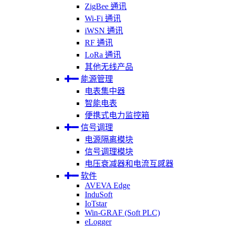
ZigBee 通讯
Wi-Fi 通讯
iWSN 通讯
RF 通讯
LoRa 通讯
其他无线产品
能源管理
电表集中器
智能电表
便携式电力监控箱
信号调理
电源隔离模块
信号调理模块
电压衰减器和电流互感器
软件
AVEVA Edge
InduSoft
IoTstar
Win-GRAF (Soft PLC)
eLogger