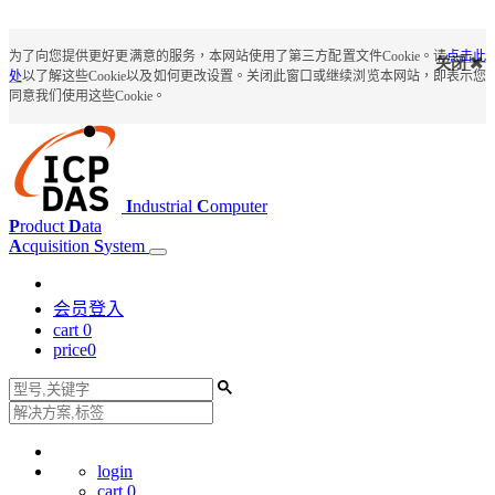
为了向您提供更好更满意的服务，本网站使用了第三方配置文件Cookie。请
点击此
关闭
处
以了解这些Cookie以及如何更改设置。关闭此窗口或继续浏览本网站，即表示您
同意我们使用这些Cookie。
I
ndustrial
C
omputer
P
roduct
D
ata
A
cquisition
S
ystem
会员登入
cart
0
price
0
login
cart
0