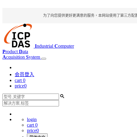
为了向您提供更好更满意的服务，本网站使用了第三方配置文件
I
ndustrial
C
omputer
P
roduct
D
ata
A
cquisition
S
ystem
会员登入
cart
0
price
0
login
cart
0
price
0