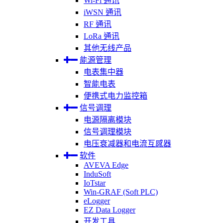
Wi-Fi 通讯
iWSN 通讯
RF 通讯
LoRa 通讯
其他无线产品
能源管理
电表集中器
智能电表
便携式电力监控箱
信号调理
电源隔离模块
信号调理模块
电压衰减器和电流互感器
软件
AVEVA Edge
InduSoft
IoTstar
Win-GRAF (Soft PLC)
eLogger
EZ Data Logger
开发工具