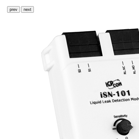
prev
next