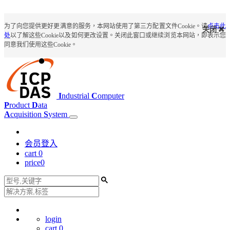
为了向您提供更好更满意的服务，本网站使用了第三方配置文件Cookie。请
点击此
关闭
处
以了解这些Cookie以及如何更改设置。关闭此窗口或继续浏览本网站，即表示您
同意我们使用这些Cookie。
I
ndustrial
C
omputer
P
roduct
D
ata
A
cquisition
S
ystem
会员登入
cart
0
price
0
login
cart
0