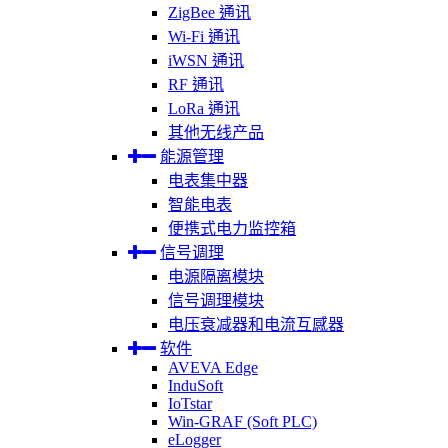
ZigBee 通讯
Wi-Fi 通讯
iWSN 通讯
RF 通讯
LoRa 通讯
其他无线产品
能源管理
电表集中器
智能电表
便携式电力监控箱
信号调理
电源隔离模块
信号调理模块
电压衰减器和电流互感器
软件
AVEVA Edge
InduSoft
IoTstar
Win-GRAF (Soft PLC)
eLogger