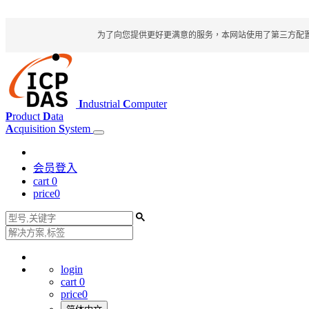
为了向您提供更好更满意的服务，本网站使用了第三方配置文件
I
ndustrial
C
omputer
P
roduct
D
ata
A
cquisition
S
ystem
会员登入
cart
0
price
0
login
cart
0
price
0