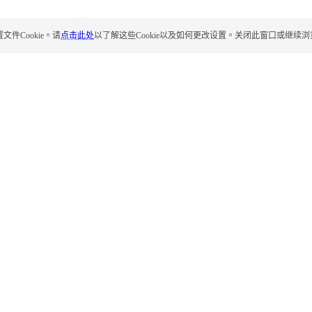
Cookie。请
点击此处
以了解这些Cookie以及如何更改设置。关闭此窗口或继续浏