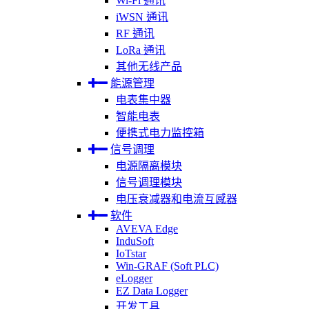
Wi-Fi 通讯
iWSN 通讯
RF 通讯
LoRa 通讯
其他无线产品
能源管理
电表集中器
智能电表
便携式电力监控箱
信号调理
电源隔离模块
信号调理模块
电压衰减器和电流互感器
软件
AVEVA Edge
InduSoft
IoTstar
Win-GRAF (Soft PLC)
eLogger
EZ Data Logger
开发工具