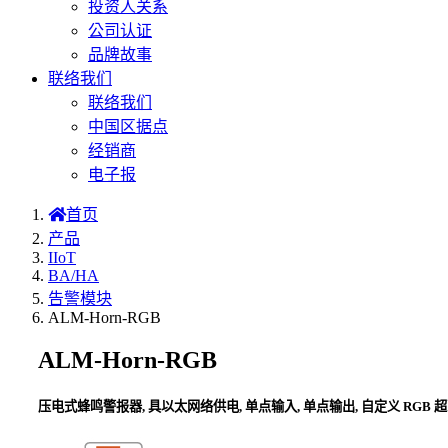
投资人关系
公司认证
品牌故事
联络我们
联络我们
中国区据点
经销商
电子报
首页
产品
IIoT
BA/HA
告警模块
ALM-Horn-RGB
ALM-Horn-RGB
压电式蜂鸣警报器, 具以太网络供电, 单点输入, 单点输出, 自定义 RGB 超