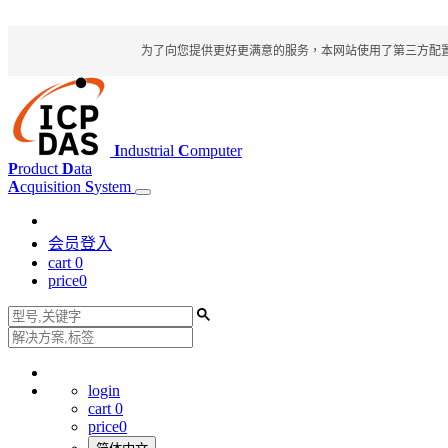
为了向您提供更好更满意的服务，本网站使用了第三方配置文件
I
ndustrial
C
omputer
P
roduct
D
ata
A
cquisition
S
ystem
会员登入
cart
0
price
0
login
cart
0
price
0