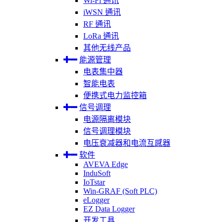
Wi-Fi 通讯
iWSN 通讯
RF 通讯
LoRa 通讯
其他无线产品
能源管理
电表集中器
智能电表
便携式电力监控箱
信号调理
电源隔离模块
信号调理模块
电压衰减器和电流互感器
软件
AVEVA Edge
InduSoft
IoTstar
Win-GRAF (Soft PLC)
eLogger
EZ Data Logger
开发工具