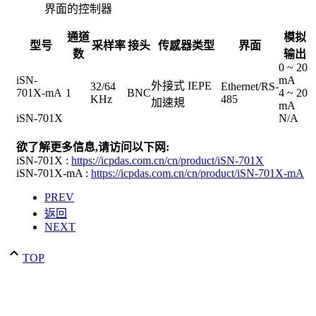
界面的控制器
通道
模拟
型
号
采样率
接头
传感器类型
界面
数
输出
0 ~ 20
iSN-
mA
外接式 IEPE
32/64
Ethernet/RS-
701X-mA
1
BNC
4 ~ 20
KHz
485
加速規
mA
iSN-701X
N/A
欲了解更多信息,请访问以下网
:
iSN-701X :
https://icpdas.com.cn/cn/product/iSN-701X
iSN-701X-mA :
https://icpdas.com
.cn/cn
/product/iSN-701X-mA
PREV
返回
NEXT
TOP