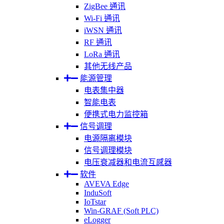
ZigBee 通讯
Wi-Fi 通讯
iWSN 通讯
RF 通讯
LoRa 通讯
其他无线产品
能源管理
电表集中器
智能电表
便携式电力监控箱
信号调理
电源隔离模块
信号调理模块
电压衰减器和电流互感器
软件
AVEVA Edge
InduSoft
IoTstar
Win-GRAF (Soft PLC)
eLogger