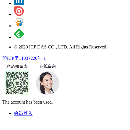
© 2020 ICP DAS CO., LTD. All Rights Reserved.
沪ICP备11037220号-1
The account has been used.
会员登入