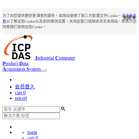
为了向您提供更好更满意的服务，本网站使用了第三方配置文件Cookie。请
点击此
关闭
处
以了解这些Cookie以及如何更改设置。关闭此窗口或继续浏览本网站，即表示您
同意我们使用这些Cookie。
I
ndustrial
C
omputer
P
roduct
D
ata
A
cquisition
S
ystem
会员登入
cart
0
price
0
login
cart
0