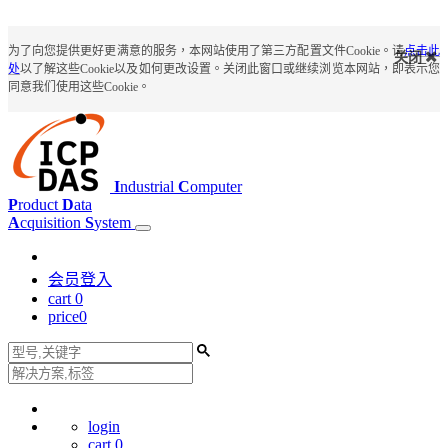
为了向您提供更好更满意的服务，本网站使用了第三方配置文件Cookie。请
点击此
关闭
处
以了解这些Cookie以及如何更改设置。关闭此窗口或继续浏览本网站，即表示您
同意我们使用这些Cookie。
I
ndustrial
C
omputer
P
roduct
D
ata
A
cquisition
S
ystem
会员登入
cart
0
price
0
login
cart
0