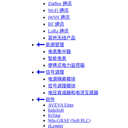
ZigBee 通讯
Wi-Fi 通讯
iWSN 通讯
RF 通讯
LoRa 通讯
其他无线产品
能源管理
电表集中器
智能电表
便携式电力监控箱
信号调理
电源隔离模块
信号调理模块
电压衰减器和电流互感器
软件
AVEVA Edge
InduSoft
IoTstar
Win-GRAF (Soft PLC)
eLogger