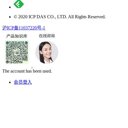
© 2020 ICP DAS CO., LTD. All Rights Reserved.
沪ICP备11037220号-1
The account has been used.
会员登入