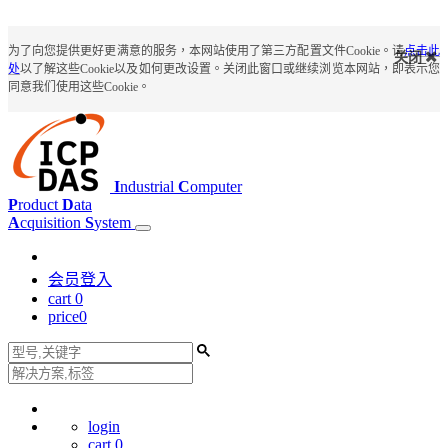
为了向您提供更好更满意的服务，本网站使用了第三方配置文件Cookie。请
点击此
关闭
处
以了解这些Cookie以及如何更改设置。关闭此窗口或继续浏览本网站，即表示您
同意我们使用这些Cookie。
I
ndustrial
C
omputer
P
roduct
D
ata
A
cquisition
S
ystem
会员登入
cart
0
price
0
login
cart
0