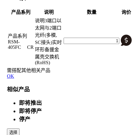
产品系列
说明
数量
询价
说明
3端口以
太网与2端口
光纤(多模,
产品系列
RSM-
SC接头)实时
405FC CR
环形备援金
属壳交换机
(RoHS)
需搭配其他相关产品
OK
相似产品
即将推出
即将停产
停产
选择