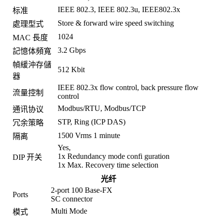
IEEE 802.3, IEEE 802.3u, IEEE802.3x
标准
Store & forward wire speed switching
處理型式
1024
MAC 長度
3.2 Gbps
記憶体頻寬
幀緩沖存儲
512 Kbit
器
IEEE 802.3x flow control, back pressure flow
流量控制
control
Modbus/RTU, Modbus/TCP
通讯协议
STP, Ring (ICP DAS)
冗余策略
1500 Vrms 1 minute
隔离
Yes,
1x Redundancy mode confi guration
DIP 开关
1x Max. Recovery time selection
光纤
2-port 100 Base-FX
Ports
SC connector
Multi Mode
模式