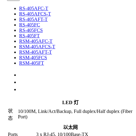
RS-405AFC-T
RS-405AFCS-T
RS-405AFT-T
RS-405FC
RS-405FCS
RS-405FT
RSM-405AFC-T
RSM-405AFCS-T
RSM-405AFT-T
RSM-405FCS
RSM-405FT
规格
选配件
相关产品
LED 灯
状
10/100M, Link/Act/Backup, Full duplex/Half duplex (Fiber
Port)
态
以太网
Ports
3 x RJ-45, 10/100Base-TX