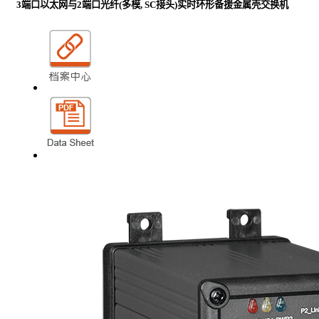
3端口以太网与2端口光纤(多模, SC接头)实时环形备援金属壳交换机