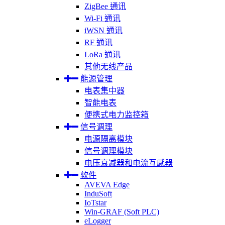
ZigBee 通讯
Wi-Fi 通讯
iWSN 通讯
RF 通讯
LoRa 通讯
其他无线产品
能源管理
电表集中器
智能电表
便携式电力监控箱
信号调理
电源隔离模块
信号调理模块
电压衰减器和电流互感器
软件
AVEVA Edge
InduSoft
IoTstar
Win-GRAF (Soft PLC)
eLogger