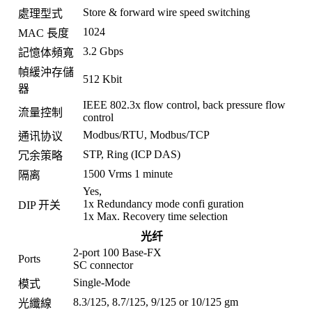
Store & forward wire speed switching
處理型式
1024
MAC 長度
3.2 Gbps
記憶体頻寬
幀緩沖存儲
512 Kbit
器
IEEE 802.3x flow control, back pressure flow
流量控制
control
Modbus/RTU, Modbus/TCP
通讯协议
STP, Ring (ICP DAS)
冗余策略
1500 Vrms 1 minute
隔离
Yes,
1x Redundancy mode confi guration
DIP 开关
1x Max. Recovery time selection
光纤
2-port 100 Base-FX
Ports
SC connector
Single-Mode
模式
8.3/125, 8.7/125, 9/125 or 10/125 gm
光纖線