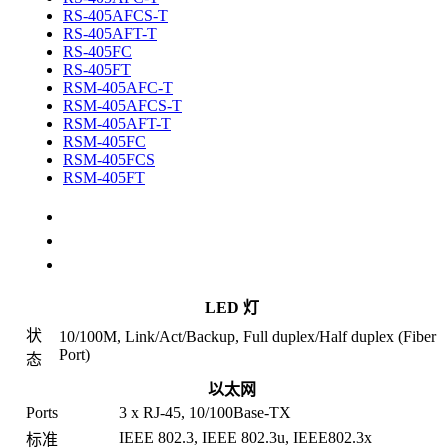
RS-405AFCS-T
RS-405AFT-T
RS-405FC
RS-405FT
RSM-405AFC-T
RSM-405AFCS-T
RSM-405AFT-T
RSM-405FC
RSM-405FCS
RSM-405FT
规格
选配件
相关产品
LED 灯
状
10/100M, Link/Act/Backup, Full duplex/Half duplex (Fiber
Port)
态
以太网
Ports
3 x RJ-45, 10/100Base-TX
IEEE 802.3, IEEE 802.3u, IEEE802.3x
标准