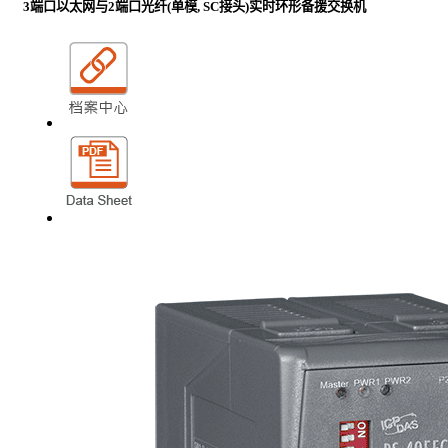
3端口以太网与2端口光纤(单模, SC接头)实时环形备援交换机