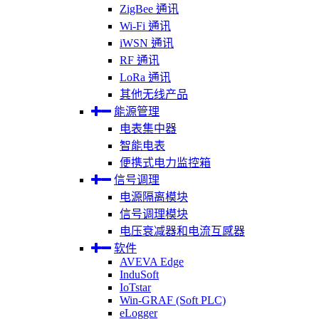
ZigBee 通讯
Wi-Fi 通讯
iWSN 通讯
RF 通讯
LoRa 通讯
其他无线产品
能源管理
电表集中器
智能电表
便携式电力监控箱
信号调理
电源隔离模块
信号调理模块
电压衰减器和电流互感器
软件
AVEVA Edge
InduSoft
IoTstar
Win-GRAF (Soft PLC)
eLogger