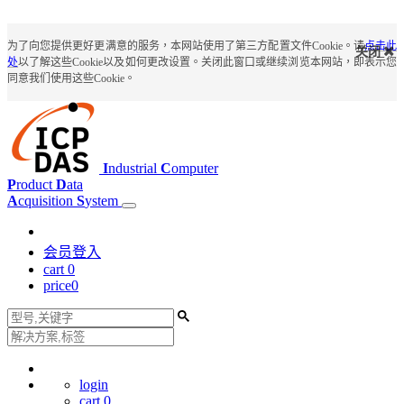
为了向您提供更好更满意的服务，本网站使用了第三方配置文件Cookie。请
点击此
关闭
处
以了解这些Cookie以及如何更改设置。关闭此窗口或继续浏览本网站，即表示您
同意我们使用这些Cookie。
I
ndustrial
C
omputer
P
roduct
D
ata
A
cquisition
S
ystem
会员登入
cart
0
price
0
login
cart
0