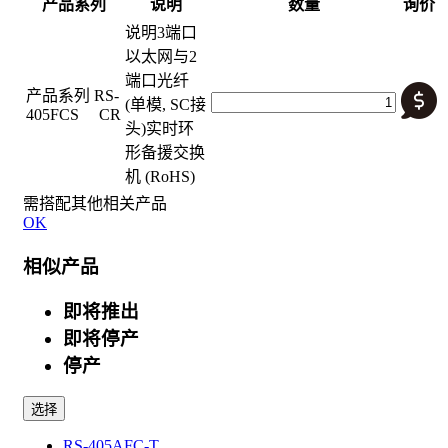
产品系列
说明
数量
询价
说明
3端口
以太网与2
端口光纤
产品系列
RS-
(单模, SC接
405FCS CR
头)实时环
形备援交换
机 (RoHS)
需搭配其他相关产品
OK
相似产品
即将推出
即将停产
停产
选择
RS-405AFC-T