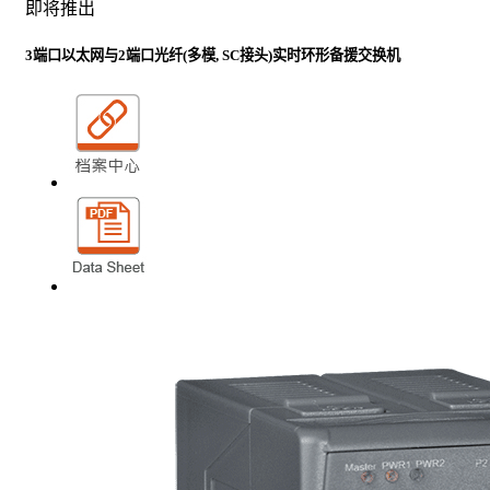
即将推出
3端口以太网与2端口光纤(多模, SC接头)实时环形备援交换机