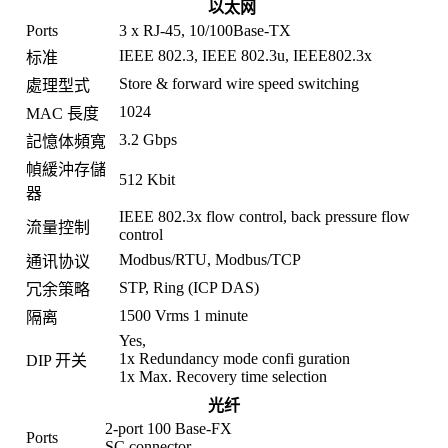
以太网
Ports
3 x RJ-45, 10/100Base-TX
IEEE 802.3, IEEE 802.3u, IEEE802.3x
标准
Store & forward wire speed switching
處理型式
1024
MAC 長度
3.2 Gbps
記憶体頻寬
幀緩沖存儲
512 Kbit
器
IEEE 802.3x flow control, back pressure flow
流量控制
control
Modbus/RTU, Modbus/TCP
通讯协议
STP, Ring (ICP DAS)
冗余策略
1500 Vrms 1 minute
隔离
Yes,
1x Redundancy mode confi guration
DIP 开关
1x Max. Recovery time selection
光纤
2-port 100 Base-FX
Ports
SC connector