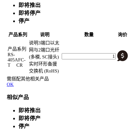
即将推出
即将停产
停产
产品系列
说明
数量
询价
说明
3端口以太
产品系列
网与2端口光纤
RS-
(多模, SC接头)
405AFC-
实时环形备援
T CR
交换机 (RoHS)
需搭配其他相关产品
OK
相似产品
即将推出
即将停产
停产