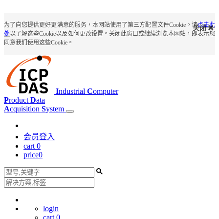
为了向您提供更好更满意的服务，本网站使用了第三方配置文件Cookie。请
点击此
关闭
处
以了解这些Cookie以及如何更改设置。关闭此窗口或继续浏览本网站，即表示您
同意我们使用这些Cookie。
I
ndustrial
C
omputer
P
roduct
D
ata
A
cquisition
S
ystem
会员登入
cart
0
price
0
login
cart
0