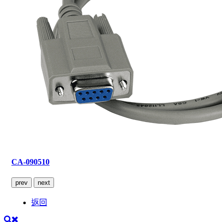
CA-090510
prev
next
返回