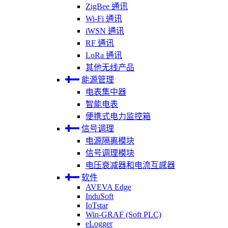
ZigBee 通讯
Wi-Fi 通讯
iWSN 通讯
RF 通讯
LoRa 通讯
其他无线产品
能源管理
电表集中器
智能电表
便携式电力监控箱
信号调理
电源隔离模块
信号调理模块
电压衰减器和电流互感器
软件
AVEVA Edge
InduSoft
IoTstar
Win-GRAF (Soft PLC)
eLogger