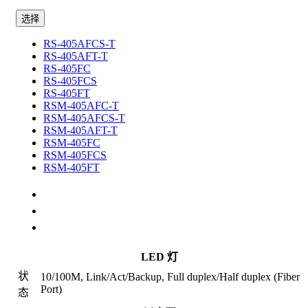
选择
RS-405AFCS-T
RS-405AFT-T
RS-405FC
RS-405FCS
RS-405FT
RSM-405AFC-T
RSM-405AFCS-T
RSM-405AFT-T
RSM-405FC
RSM-405FCS
RSM-405FT
规格
选配件
相关产品
LED 灯
状
10/100M, Link/Act/Backup, Full duplex/Half duplex (Fiber
Port)
态