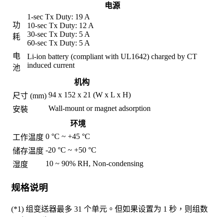
电源
1-sec Tx Duty: 19 A
功
10-sec Tx Duty: 12 A
30-sec Tx Duty: 5 A
耗
60-sec Tx Duty: 5 A
电
Li-ion battery (compliant with UL1642) charged by CT
induced current
池
机构
94 x 152 x 21 (W x L x H)
尺寸 (mm)
Wall-mount or magnet adsorption
安裝
环境
0 °C ~ +45 °C
工作温度
-20 °C ~ +50 °C
储存温度
10 ~ 90% RH, Non-condensing
湿度
规格说明
(*1) 组变送器最多 31 个单元。但如果设置为 1 秒，则组数