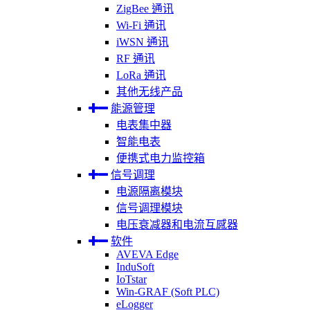
ZigBee 通讯
Wi-Fi 通讯
iWSN 通讯
RF 通讯
LoRa 通讯
其他无线产品
能源管理
电表集中器
智能电表
便携式电力监控箱
信号调理
电源隔离模块
信号调理模块
电压衰减器和电流互感器
软件
AVEVA Edge
InduSoft
IoTstar
Win-GRAF (Soft PLC)
eLogger