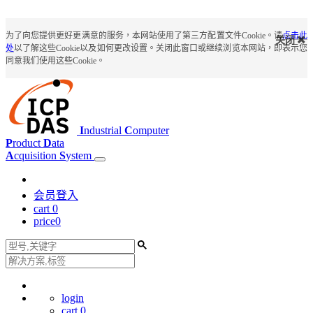
为了向您提供更好更满意的服务，本网站使用了第三方配置文件Cookie。请
点击此
关闭
处
以了解这些Cookie以及如何更改设置。关闭此窗口或继续浏览本网站，即表示您
同意我们使用这些Cookie。
I
ndustrial
C
omputer
P
roduct
D
ata
A
cquisition
S
ystem
会员登入
cart
0
price
0
login
cart
0