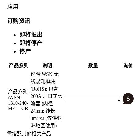
应用
订购资讯
即将推出
即将停产
停产
产品系列
说明
数量
询价
说明
iWSN 无
线感测模块
(RoHS); 包含
产品系列
200A 开口式比
iWSN-
1310-240-
流器 (内径
ME CR
24mm; 线长
8m) x3 (仅供亚
洲地区使用)
需搭配其他相关产品