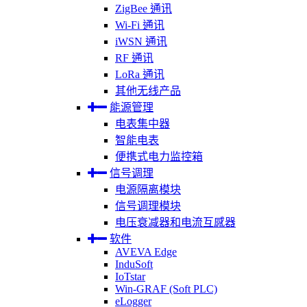
ZigBee 通讯
Wi-Fi 通讯
iWSN 通讯
RF 通讯
LoRa 通讯
其他无线产品
能源管理
电表集中器
智能电表
便携式电力监控箱
信号调理
电源隔离模块
信号调理模块
电压衰减器和电流互感器
软件
AVEVA Edge
InduSoft
IoTstar
Win-GRAF (Soft PLC)
eLogger