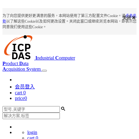
为了向您提供更好更满意的服务，本网站使用了第三方配置文件Cookie。请
点击此
关闭
处
以了解这些Cookie以及如何更改设置。关闭此窗口或继续浏览本网站，即表示您
同意我们使用这些Cookie。
I
ndustrial
C
omputer
P
roduct
D
ata
A
cquisition
S
ystem
会员登入
cart
0
price
0
login
cart
0