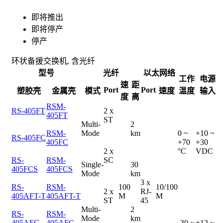
即将推出
即将停产
停产
环状备援交换机, 含光纤
型号
光纤
以太网络
工作
电源
速
距
Port
Port
塑胶壳
金属壳
模式
速度
温度
输入
度
离
RSM-
RS-405FT
2 x
405FT
ST
Multi-
2
RSM-
Mode
km
0 ~
+10 ~
RS-405FC
405FC
+70
+30
2 x
°C
VDC
RS-
RSM-
SC
Single-
30
405FCS
405FCS
Mode
km
3 x
RS-
RSM-
100
10/100
2 x
RJ-
405AFT-T
405AFT-T
M
M
ST
45
Multi-
2
RS-
RSM-
Mode
km
405AFC-
405AFC-
-30 ~
+12 ~