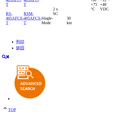
T
T
+75
+48
2 x
°C
VDC
RS-
RSM-
SC
405AFCS-
405AFCS-
Single-
30
T
T
Mode
km
列印
返回
TOP