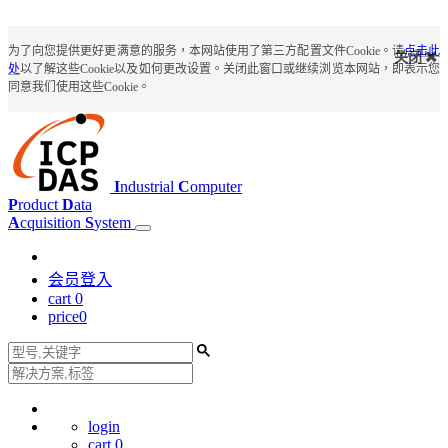
为了向您提供更好更满意的服务，本网站使用了第三方配置文件Cookie。请
点击此
关闭
处
以了解这些Cookie以及如何更改设置。关闭此窗口或继续浏览本网站，即表示您
同意我们使用这些Cookie。
I
ndustrial
C
omputer
P
roduct
D
ata
A
cquisition
S
ystem
会员登入
cart
0
price
0
login
cart
0