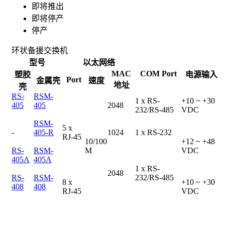
即将推出
即将停产
停产
环状备援交换机
型号
以太网络
MAC
COM Port
塑胶
电源输入
Port
金属壳
速度
地址
壳
RS-
RSM-
1 x RS-
+10 ~ +30
405
405
2048
232/RS-485
VDC
RSM-
5 x
-
405-R
1024
1 x RS-232
RJ-45
10/100
+12 ~ +48
RS-
RSM-
M
VDC
405A
405A
1 x RS-
2048
RS-
RSM-
232/RS-485
8 x
+10 ~ +30
408
408
RJ-45
VDC