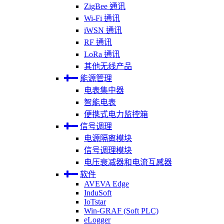
ZigBee 通讯
Wi-Fi 通讯
iWSN 通讯
RF 通讯
LoRa 通讯
其他无线产品
能源管理
电表集中器
智能电表
便携式电力监控箱
信号调理
电源隔离模块
信号调理模块
电压衰减器和电流互感器
软件
AVEVA Edge
InduSoft
IoTstar
Win-GRAF (Soft PLC)
eLogger