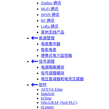
ZigBee 通讯
Wi-Fi 通讯
iWSN 通讯
RF 通讯
LoRa 通讯
其他无线产品
能源管理
电表集中器
智能电表
便携式电力监控箱
信号调理
电源隔离模块
信号调理模块
电压衰减器和电流互感器
软件
AVEVA Edge
InduSoft
IoTstar
Win-GRAF (Soft PLC)
eLogger