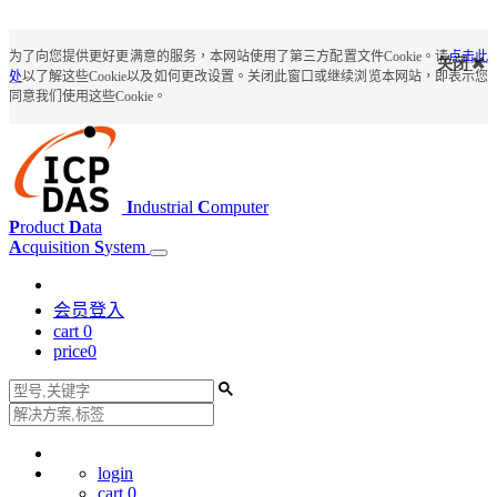
为了向您提供更好更满意的服务，本网站使用了第三方配置文件Cookie。请
点击此
关闭
处
以了解这些Cookie以及如何更改设置。关闭此窗口或继续浏览本网站，即表示您
同意我们使用这些Cookie。
I
ndustrial
C
omputer
P
roduct
D
ata
A
cquisition
S
ystem
会员登入
cart
0
price
0
login
cart
0