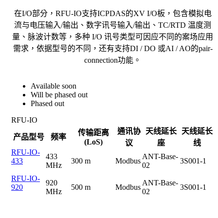
在I/O部分，RFU-IO支持ICPDAS的XV I/O板，包含模拟电
流与电压输入/输出、数字讯号输入/输出、TC/RTD 温度测
量、脉波计数等，多种 I/O 讯号类型可因应不同的案场应用
需求，依据型号的不同，还有支持DI / DO 或AI / AO的pair-
connection功能。
Available soon
Will be phased out
Phased out
RFU-IO
通讯协
天线延长
天线延长
传输距离
产品型号
频率
(LoS)
议
座
线
RFU-IO-
433
ANT-Base-
433
300 m
Modbus
3S001-1
MHz
02
RFU-IO-
920
ANT-Base-
920
500 m
Modbus
3S001-1
MHz
02