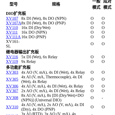
一般
成对
型号
规格
模式
模式
DIO扩充板
XV107
8x DI (Wet), 8x DO (NPN)
O
O
XV107A
8x DI (Wet), 8x DO (PNP)
O
O
XV110
16x DI (Dry/Wet)
O
O
XV111
16x DO (NPN)
O
O
XV111A
16x DO (PNP)
O
O
XV161-
O
O
SL
继电器输出扩充板
XV116
5x DI (Wet), 6x Relay
O
O
XV119
9x Relay
O
O
多功能扩充板
XV303
4x AO (V, mA), 4x DI (Wet), 4x Relay
O
O
4x AI (V, mA, Thermocouple), 4x DI
XV305
O
O
(Wet), 4x Relay
XV306
4x AI (V, mA), 4x DI (Wet), 4x Relay
O
O
XV307
2x AO (V, mA), 4x DI (Wet), 4x Relay
O
O
8x AI (V, mA), 8x [DI (Dry/Wet)+DO
XV308
O
-
(NPN)] (Universal DIO)
4x AI (V, mA), 2x AO (V, mA), 4x DI
XV310
O
O
(Dry), 4x DO (PNP)
3x AI (RTD), 3x AO (V, mA), 4x