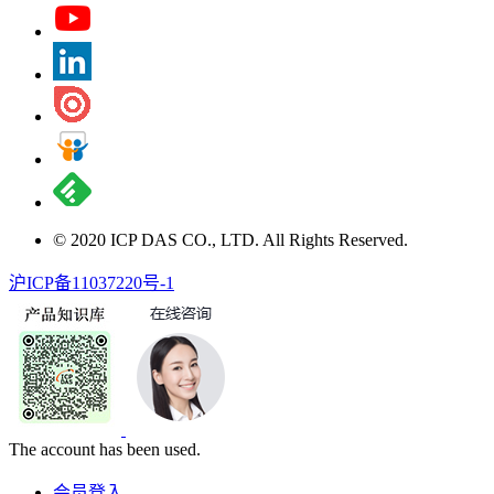
© 2020 ICP DAS CO., LTD. All Rights Reserved.
沪ICP备11037220号-1
The account has been used.
会员登入