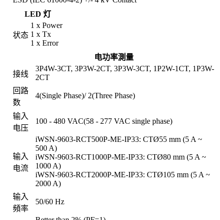
LED 灯
1 x Power
1 x Tx
状态
1 x Error
电功率測量
3P4W-3CT, 3P3W-2CT, 3P3W-3CT, 1P2W-1CT, 1P3W-
接线
2CT
回路
4(Single Phase)/ 2(Three Phase)
数
输入
100 - 480 VAC(58 - 277 VAC single phase)
电压
iWSN-9603-RCT500P-ME-IP33: CTØ55 mm (5 A ~
500 A)
输入
iWSN-9603-RCT1000P-ME-IP33: CTØ80 mm (5 A ~
1000 A)
电流
iWSN-9603-RCT2000P-ME-IP33: CTØ105 mm (5 A ~
2000 A)
输入
50/60 Hz
頻率
Better than 2% (PF=1)