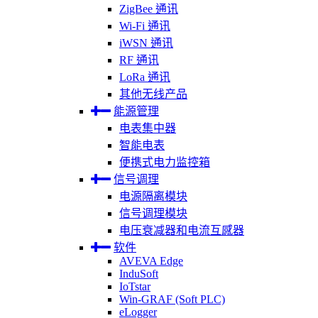
ZigBee 通讯
Wi-Fi 通讯
iWSN 通讯
RF 通讯
LoRa 通讯
其他无线产品
能源管理
电表集中器
智能电表
便携式电力监控箱
信号调理
电源隔离模块
信号调理模块
电压衰减器和电流互感器
软件
AVEVA Edge
InduSoft
IoTstar
Win-GRAF (Soft PLC)
eLogger