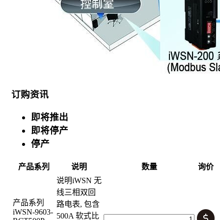
订购资讯
即将推出
即将停产
停产
产品系列
说明
数量
询价
说明
iWSN 无
线三相双回
产品系列
路电表, 包含
iWSN-9603-
500A 软式比