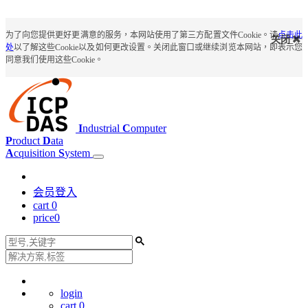
为了向您提供更好更满意的服务，本网站使用了第三方配置文件Cookie。请
点击此
关闭
处
以了解这些Cookie以及如何更改设置。关闭此窗口或继续浏览本网站，即表示您
同意我们使用这些Cookie。
I
ndustrial
C
omputer
P
roduct
D
ata
A
cquisition
S
ystem
会员登入
cart
0
price
0
login
cart
0