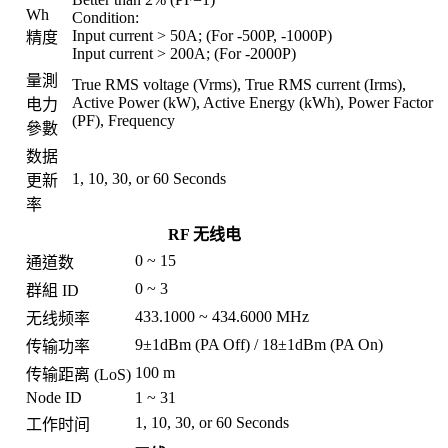
Wh
Condition:
Input current > 50A; (For -500P, -1000P)
精度
Input current > 200A; (For -2000P)
量測
True RMS voltage (Vrms), True RMS current (Irms),
Active Power (kW), Active Energy (kWh), Power Factor
电力
(PF), Frequency
參數
数据
1, 10, 30, or 60 Seconds
更新
率
RF 无线电
0 ~ 15
通道数
0 ~ 3
群組 ID
433.1000 ~ 434.6000 MHz
无线频率
9±1dBm (PA Off) / 18±1dBm (PA On)
传输功率
100 m
传输距离 (LoS)
Node ID
1 ~ 31
1, 10, 30, or 60 Seconds
工作时间