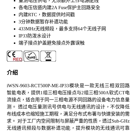
量测电压供电，无须额外工作电源配线
各电压信道内建2A Fuse保护主回路安全
内建RTC，数据提供时间戳
3分钟数据暂存补遗功能
433MHz无线频段，最多支持64个无线子网
IP33防泼水设计
端子接点护盖避免接点外露误触
介绍
iWSN-9603-RCT500P-ME-IP33模块是一款无线三相双回路
智能电表，提供1组三相电压接点与2组三相500A软式CT电
流接点，适合用于同一三相电源不同回路的设备电力信息量
测。 透过电压量测讯号供电与无线通讯的设计，不仅降低
布线成本也缩短施工期程，满足分布式布署与快速安装的需
求。 对于工厂内空间限制与屏蔽严重的性质，透过Sub-GHz
无线通讯频段与数据补遗功能，提升模块的无线通讯可靠