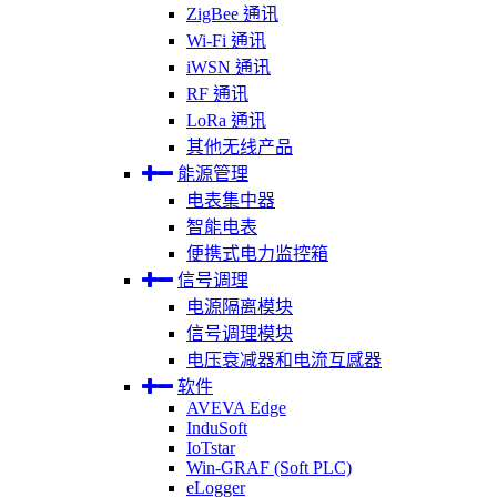
ZigBee 通讯
Wi-Fi 通讯
iWSN 通讯
RF 通讯
LoRa 通讯
其他无线产品
能源管理
电表集中器
智能电表
便携式电力监控箱
信号调理
电源隔离模块
信号调理模块
电压衰减器和电流互感器
软件
AVEVA Edge
InduSoft
IoTstar
Win-GRAF (Soft PLC)
eLogger