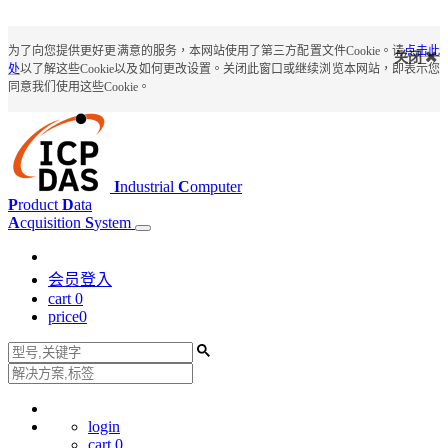
为了向您提供更好更满意的服务，本网站使用了第三方配置文件Cookie。请
点击此
关闭
处
以了解这些Cookie以及如何更改设置。关闭此窗口或继续浏览本网站，即表示您
同意我们使用这些Cookie。
I
ndustrial
C
omputer
P
roduct
D
ata
A
cquisition
S
ystem
会员登入
cart
0
price
0
login
cart
0