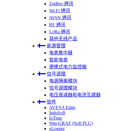
ZigBee 通讯
Wi-Fi 通讯
iWSN 通讯
RF 通讯
LoRa 通讯
其他无线产品
能源管理
电表集中器
智能电表
便携式电力监控箱
信号调理
电源隔离模块
信号调理模块
电压衰减器和电流互感器
软件
AVEVA Edge
InduSoft
IoTstar
Win-GRAF (Soft PLC)
eLogger