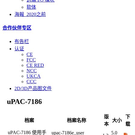
软体
海報_2020之前
合作伙伴专区
布告栏
认证
CE
FCC
CE RED
NCC
UKCA
CCC
2D/3D产品图文件
uPAC-7186
版
下
档案
档案名称
大小
本
载
uPAC-7186 使用手
upac-7186e_user
5.0