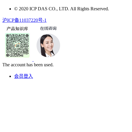
© 2020 ICP DAS CO., LTD. All Rights Reserved.
沪ICP备11037220号-1
The account has been used.
会员登入