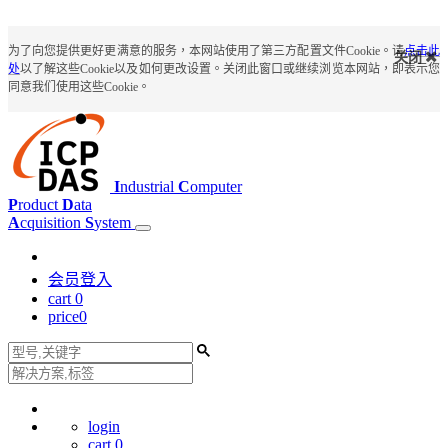
为了向您提供更好更满意的服务，本网站使用了第三方配置文件Cookie。请
点击此
关闭
处
以了解这些Cookie以及如何更改设置。关闭此窗口或继续浏览本网站，即表示您
同意我们使用这些Cookie。
I
ndustrial
C
omputer
P
roduct
D
ata
A
cquisition
S
ystem
会员登入
cart
0
price
0
login
cart
0